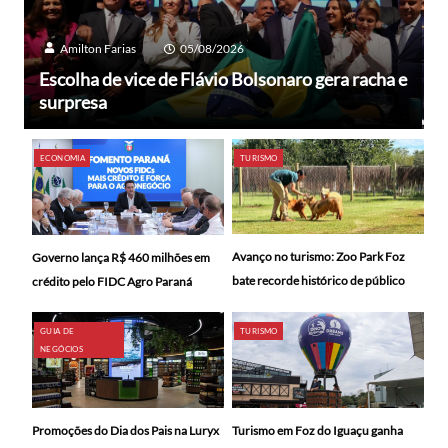
Amilton Farias
05/08/2026
Escolha de vice de Flávio Bolsonaro gera racha e
surpresa
ECONOMIA
TURISMO
Avanço no turismo: Zoo Park Foz
Governo lança R$ 460 milhões em
bate recorde histórico de público
crédito pelo FIDC Agro Paraná
GUIA DE
TURISMO
NEGÓCIOS
Promoções do Dia dos Pais na Luryx
Turismo em Foz do Iguaçu ganha