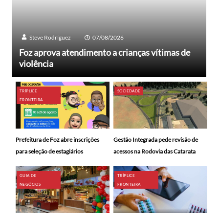
Steve Rodríguez
07/08/2026
Foz aprova atendimento a crianças vítimas de
violência
TRÍPLICE
SOCIEDADE
FRONTEIRA
Prefeitura de Foz abre inscrições
Gestão Integrada pede revisão de
para seleção de estagiários
acessos na Rodovia das Catarata
GUIA DE
TRÍPLICE
NEGÓCIOS
FRONTEIRA