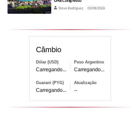
UNECongresso
Steve Rodríguez
03/08/2026
Câmbio
Dólar (USD)
Peso Argentino
Carregando...
Carregando...
Guarani (PYG)
Atualização
Carregando...
--