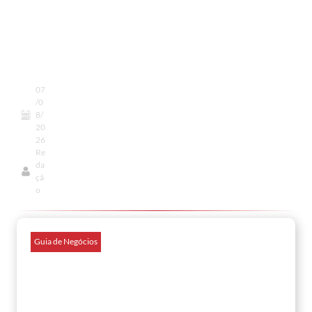
voos
e
muito
mais
07
/0
8/
20
26
Re
da
çã
o
Guia de Negócios