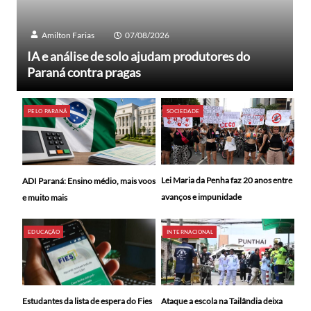
Amilton Farias
07/08/2026
IA e análise de solo ajudam produtores do
Paraná contra pragas
PELO PARANÁ
SOCIEDADE
Lei Maria da Penha faz 20 anos entre
ADI Paraná: Ensino médio, mais voos
avanços e impunidade
e muito mais
EDUCAÇÃO
INTERNACIONAL
Ataque a escola na Tailândia deixa
Estudantes da lista de espera do Fies