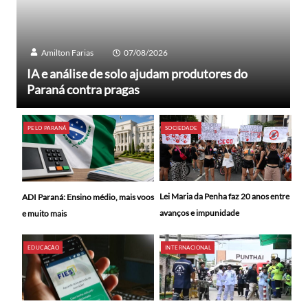
Amilton Farias
07/08/2026
IA e análise de solo ajudam produtores do
Paraná contra pragas
PELO PARANÁ
SOCIEDADE
Lei Maria da Penha faz 20 anos entre
ADI Paraná: Ensino médio, mais voos
avanços e impunidade
e muito mais
EDUCAÇÃO
INTERNACIONAL