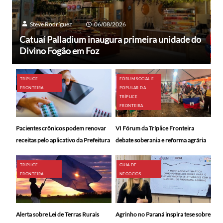
Steve Rodríguez
06/08/2026
Catuaí Palladium inaugura primeira unidade do
Divino Fogão em Foz
TRÍPLICE
FÓRUM SOCIAL E
FRONTEIRA
POPULAR DA
TRÍPLICE
FRONTEIRA
Pacientes crônicos podem renovar
VI Fórum da Tríplice Fronteira
receitas pelo aplicativo da Prefeitura
debate soberania e reforma agrária
TRÍPLICE
GUIA DE
FRONTEIRA
NEGÓCIOS
Alerta sobre Lei de Terras Rurais
Agrinho no Paraná inspira tese sobre