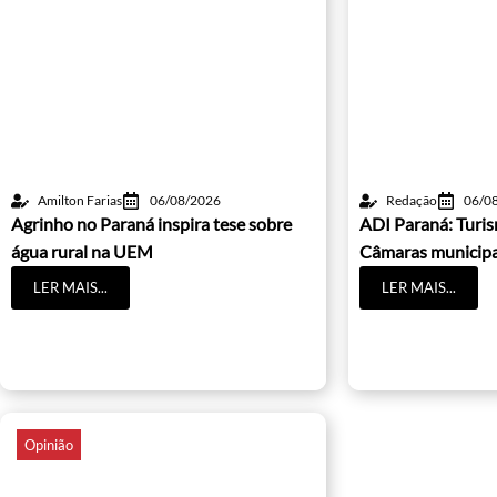
Amilton Farias
06/08/2026
Redação
06/0
Agrinho no Paraná inspira tese sobre
ADI Paraná: Turis
água rural na UEM
Câmaras municipa
LER MAIS...
LER MAIS...
Opinião