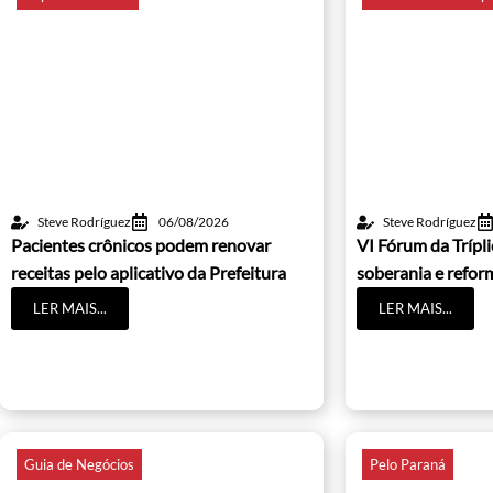
Steve Rodríguez
06/08/2026
Steve Rodríguez
Pacientes crônicos podem renovar
VI Fórum da Trípl
receitas pelo aplicativo da Prefeitura
soberania e refor
LER MAIS...
LER MAIS...
Guia de Negócios
Pelo Paraná