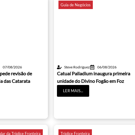
Guia de Negócios
07/08/2026
Steve Rodríguez
06/08/2026
pede revisão de
Catuaí Palladium inaugura primeira
a das Catarata
unidade do Divino Fogão em Foz
LER MAIS...
ar da Tríplice Fronteira
Tríplice Fronteira