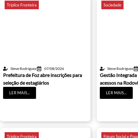
Tríplice Fronteira
Sociedade
Steve Rodríguez
07/08/2026
Steve Rodríguez
Prefeitura de Foz abre inscrições para
Gestão Integrada 
seleção de estagiários
acessos na Rodovi
LER MAIS...
LER MAIS...
Tríplice Fronteira
Fórum Social e Popul