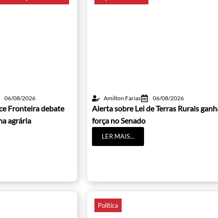
06/08/2026
Amilton Farias
06/08/2026
ice Fronteira debate
Alerta sobre Lei de Terras Rurais ganh
ma agrária
força no Senado
LER MAIS...
Política