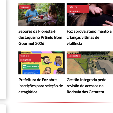
TURISMO
TRÍPLICE
FRONTEIRA
Sabores da Floresta é
Foz aprova atendimento a
destaque no Prêmio Bom
crianças vítimas de
Gourmet 2026
violência
TRÍPLICE
SOCIEDADE
FRONTEIRA
Prefeitura de Foz abre
Gestão Integrada pede
inscrições para seleção de
revisão de acessos na
estagiários
Rodovia das Catarata