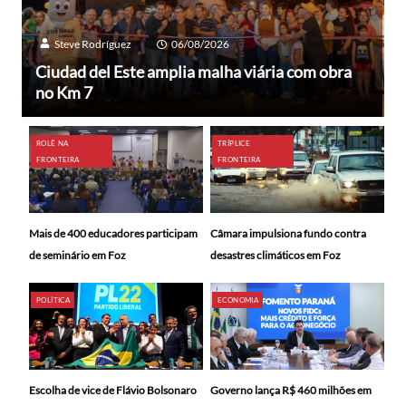
Steve Rodríguez
06/08/2026
Ciudad del Este amplia malha viária com obra
no Km 7
ROLÊ NA
TRÍPLICE
FRONTEIRA
FRONTEIRA
Mais de 400 educadores participam
Câmara impulsiona fundo contra
de seminário em Foz
desastres climáticos em Foz
POLÍTICA
ECONOMIA
Escolha de vice de Flávio Bolsonaro
Governo lança R$ 460 milhões em