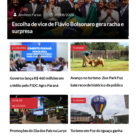
Amilton Farias
05/08/2026
Escolha de vice de Flávio Bolsonaro gera racha e
surpresa
ECONOMIA
TURISMO
Avanço no turismo: Zoo Park Foz
Governo lança R$ 460 milhões em
bate recorde histórico de público
crédito pelo FIDC Agro Paraná
GUIA DE
TURISMO
NEGÓCIOS
Promoções do Dia dos Pais na Luryx
Turismo em Foz do Iguaçu ganha