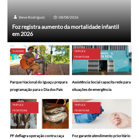
Steve Rodríguez
08/08/2026
Foz registra aumento da mortalidade infantil
em 2026
TURISMO
TRÍPLICE
FRONTEIRA
Parque Nacional do Iguaçu prepara
Assistência Social capacita rede para
programação para o Dia dos Pais
situações de emergência
TRÍPLICE
TRÍPLICE
FRONTEIRA
FRONTEIRA
PF deflagra operação contra caça
Foz garante atendimento prioritário