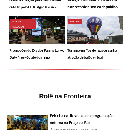
Governo lança R$ 460 milhões em
bate recorde histórico de público
crédito pelo FIDC Agro Paraná
GUIA DE
TURISMO
NEGÓCIOS
Promoções do Dia dos Pais na Luryx
Turismo em Foz do Iguaçu ganha
Duty Free vão até domingo
atração de balão virtual
Rolê na Fronteira
Feirinha da JK volta com programação
noturna na Praça da Paz
Steve Rodríguez
05/08/2026