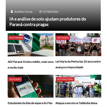
Amilton Farias
07/08/2026
IA e análise de solo ajudam produtores do
Paraná contra pragas
PELO PARANÁ
SOCIEDADE
Lei Maria da Penha faz 20 anos entre
ADI Paraná: Ensino médio, mais voos
avanços e impunidade
e muito mais
EDUCAÇÃO
INTERNACIONAL
Ataque a escola na Tailândia deixa
Estudantes da lista de espera do Fies