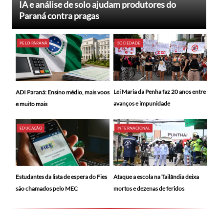
IA e análise de solo ajudam produtores do
Paraná contra pragas
PELO PARANÁ
SOCIEDADE
Lei Maria da Penha faz 20 anos entre
ADI Paraná: Ensino médio, mais voos
avanços e impunidade
e muito mais
EDUCAÇÃO
INTERNACIONAL
Ataque a escola na Tailândia deixa
Estudantes da lista de espera do Fies
mortos e dezenas de feridos
são chamados pelo MEC