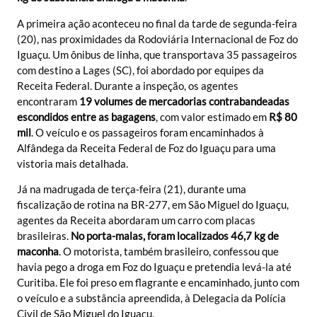
A primeira ação aconteceu no final da tarde de segunda-feira
(20), nas proximidades da Rodoviária Internacional de Foz do
Iguaçu. Um ônibus de linha, que transportava 35 passageiros
com destino a Lages (SC), foi abordado por equipes da
Receita Federal. Durante a inspeção, os agentes
encontraram
19 volumes de mercadorias contrabandeadas
escondidos entre as bagagens
, com valor estimado em
R$ 80
mil
. O veículo e os passageiros foram encaminhados à
Alfândega da Receita Federal de Foz do Iguaçu para uma
vistoria mais detalhada.
Já na madrugada de terça-feira (21), durante uma
fiscalização de rotina na BR-277, em São Miguel do Iguaçu,
agentes da Receita abordaram um carro com placas
brasileiras.
No porta-malas, foram localizados 46,7 kg de
maconha
. O motorista, também brasileiro, confessou que
havia pego a droga em Foz do Iguaçu e pretendia levá-la até
Curitiba. Ele foi preso em flagrante e encaminhado, junto com
o veículo e a substância apreendida, à Delegacia da Polícia
Civil de São Miguel do Iguaçu.