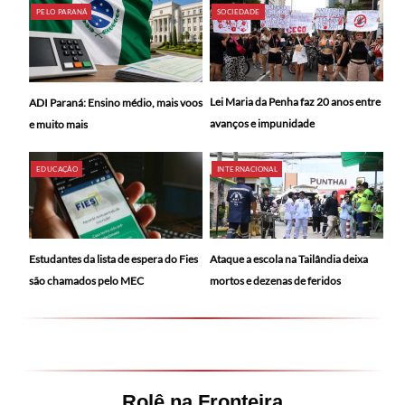
PELO PARANÁ
SOCIEDADE
Lei Maria da Penha faz 20 anos entre
ADI Paraná: Ensino médio, mais voos
avanços e impunidade
e muito mais
EDUCAÇÃO
INTERNACIONAL
Ataque a escola na Tailândia deixa
Estudantes da lista de espera do Fies
mortos e dezenas de feridos
são chamados pelo MEC
Rolê na Fronteira