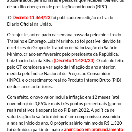
aposentados, pensionistas e pessoas que recebem benefícios
de auxílio-doença ou de prestação continuada (BPC).
O
Decreto 11.864/23
foi publicado em edição extra do
Diário Oficial da União.
O reajuste, antecipado na semana passada pelo ministro do
Trabalho e Emprego, Luiz Marinho, só foi possível devido às
diretrizes do Grupo de Trabalho de Valorização do Salário
Mínimo, criado em fevereiro pelo presidente da República,
Luiz Inácio Lula da Silva
(
Decreto 11.420/23
)
. O cálculo feito
pelo GT considera a variação da inflação do ano anterior,
medida pelo Índice Nacional de Preços ao Consumidor
(INPC), e o crescimento real do Produto Interno Bruto (PIB)
de dois anos anteriores.
Com efeito, o novo valor inclui a inflação em 12 meses (até
novembro) de 3,85% e mais três pontos percentuais (ganho
real) relativos à expansão do PIB em 2022. A política de
valorização do salário mínimo é um compromisso assumido
ainda no início do ano. O próprio salário mínimo de R$ 1.320
foi definido a partir de maio e
anunciado em pronunciamento