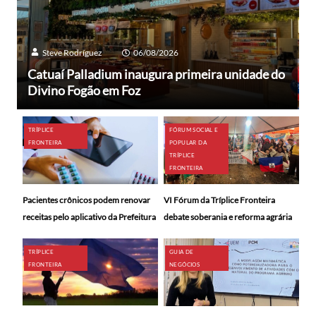
Steve Rodríguez
06/08/2026
Catuaí Palladium inaugura primeira unidade do
Divino Fogão em Foz
TRÍPLICE
FÓRUM SOCIAL E
FRONTEIRA
POPULAR DA
TRÍPLICE
FRONTEIRA
Pacientes crônicos podem renovar
VI Fórum da Tríplice Fronteira
receitas pelo aplicativo da Prefeitura
debate soberania e reforma agrária
TRÍPLICE
GUIA DE
FRONTEIRA
NEGÓCIOS