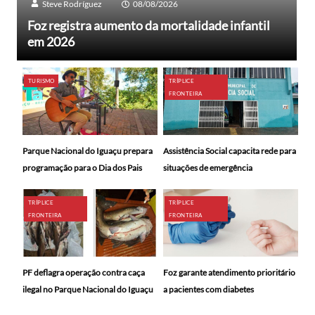
Steve Rodríguez
08/08/2026
Foz registra aumento da mortalidade infantil
em 2026
TURISMO
TRÍPLICE
FRONTEIRA
Parque Nacional do Iguaçu prepara
Assistência Social capacita rede para
programação para o Dia dos Pais
situações de emergência
TRÍPLICE
TRÍPLICE
FRONTEIRA
FRONTEIRA
PF deflagra operação contra caça
Foz garante atendimento prioritário
ilegal no Parque Nacional do Iguaçu
a pacientes com diabetes