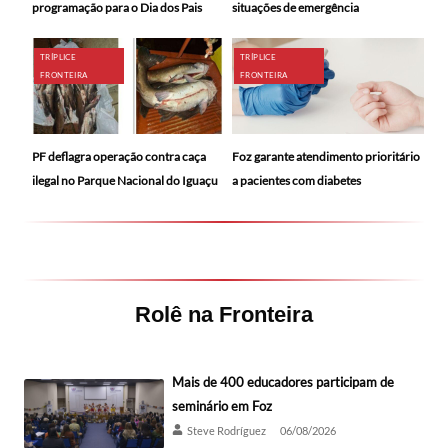
programação para o Dia dos Pais
situações de emergência
TRÍPLICE
TRÍPLICE
FRONTEIRA
FRONTEIRA
PF deflagra operação contra caça
Foz garante atendimento prioritário
ilegal no Parque Nacional do Iguaçu
a pacientes com diabetes
Rolê na Fronteira
Mais de 400 educadores participam de
seminário em Foz
Steve Rodríguez
06/08/2026