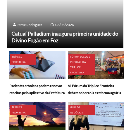
Steve Rodríguez
06/08/2026
Catuaí Palladium inaugura primeira unidade do
Divino Fogão em Foz
TRÍPLICE
FÓRUM SOCIAL E
FRONTEIRA
POPULAR DA
TRÍPLICE
FRONTEIRA
Pacientes crônicos podem renovar
VI Fórum da Tríplice Fronteira
receitas pelo aplicativo da Prefeitura
debate soberania e reforma agrária
TRÍPLICE
GUIA DE
FRONTEIRA
NEGÓCIOS