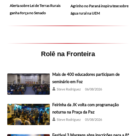
Alerta sobre Lei de Terras Rurais
Agrinho no Paraná inspira tese sobre
ganha força no Senado
água rural na UEM
Rolê na Fronteira
Mais de 400 educadores participam de
seminário em Foz
Steve Rodríguez
06/08/2026
Feirinha da JK volta com programação
noturna na Praça da Paz
Steve Rodríguez
05/08/2026
Festival 3 Margens abre inscrições para a 8ª