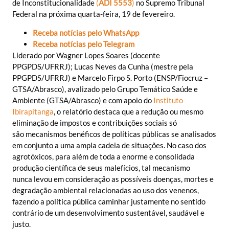
de Inconstitucionalidade
(
ADI 5553
)
no Supremo Tribunal
Federal na próxima quarta-feira, 19 de fevereiro.
Receba notícias pelo WhatsApp
Receba notícias pelo Telegram
Liderado por Wagner Lopes Soares (docente
PPGPDS/UFRRJ); Lucas Neves da Cunha (mestre pela
PPGPDS/UFRRJ) e Marcelo Firpo S. Porto (ENSP/Fiocruz –
GTSA/Abrasco), avalizado pelo Grupo Temático Saúde e
Ambiente (GTSA/Abrasco) e com apoio do
Instituto
Ibirapitanga
, o relatório destaca que a redução ou mesmo
eliminação de impostos e contribuições sociais só
são mecanismos benéficos de políticas públicas se analisados
em conjunto a uma ampla cadeia de situações. No caso dos
agrotóxicos, para além de toda a enorme e consolidada
produção científica de seus malefícios, tal mecanismo
nunca levou em consideração as possíveis doenças, mortes e
degradação ambiental relacionadas ao uso dos venenos,
fazendo a política pública caminhar justamente no sentido
contrário de um desenvolvimento sustentável, saudável e
justo.