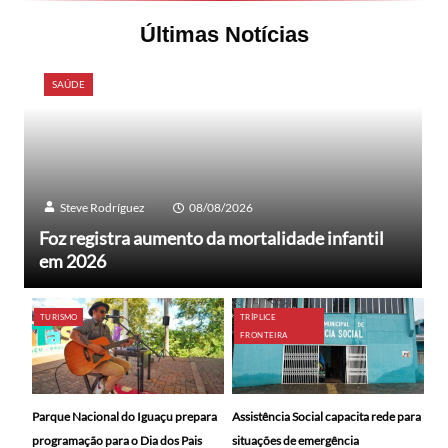
Últimas Notícias
SAÚDE
Steve Rodríguez
08/08/2026
Foz registra aumento da mortalidade infantil
em 2026
TURISMO
TRÍPLICE
FRONTEIRA
Parque Nacional do Iguaçu prepara
Assistência Social capacita rede para
programação para o Dia dos Pais
situações de emergência