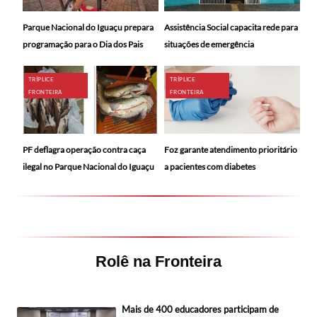
Parque Nacional do Iguaçu prepara
Assistência Social capacita rede para
programação para o Dia dos Pais
situações de emergência
TRÍPLICE
TRÍPLICE
FRONTEIRA
FRONTEIRA
PF deflagra operação contra caça
Foz garante atendimento prioritário
ilegal no Parque Nacional do Iguaçu
a pacientes com diabetes
Rolê na Fronteira
Mais de 400 educadores participam de