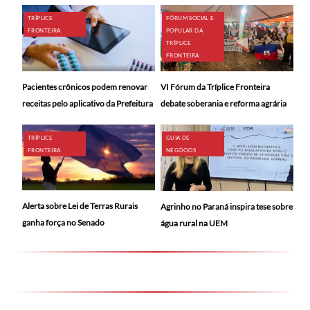
TRÍPLICE
FÓRUM SOCIAL E
FRONTEIRA
POPULAR DA
TRÍPLICE
FRONTEIRA
Pacientes crônicos podem renovar
VI Fórum da Tríplice Fronteira
receitas pelo aplicativo da Prefeitura
debate soberania e reforma agrária
TRÍPLICE
GUIA DE
FRONTEIRA
NEGÓCIOS
Alerta sobre Lei de Terras Rurais
Agrinho no Paraná inspira tese sobre
ganha força no Senado
água rural na UEM