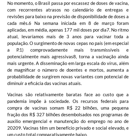
No momento, o Brasil passa por escassez de doses de vacina,
com recorrentes atrasos no calendário de entregas e
revisões para baixo na previsão de disponibilidade de doses a
cada mês.
6
Na semana iniciada em 8 de março foram
aplicadas, em média, apenas 177 mil doses por dia
7
. No ritmo
atual, levaríamos mais de 3 anos para vacinar toda a
população. O surgimento de novas cepas no país (em especial
a P.1) comprovadamente mais transmissíveis e
potencialmente mais agressivas
8
, torna a vacinação ainda
mais urgente. A disseminação em larga escala do vírus, além
de magnificar o número de doentes e mortos, aumenta a
probabilidade de surgirem novas variantes com potencial de
diminuir a eficácia das vacinas atuais.
Vacinas são relativamente baratas face ao custo que a
pandemia impõe à sociedade. Os recursos federais para
compra de vacinas somam R$ 22 bilhões, uma pequena
fração dos R$ 327 bilhões desembolsados nos programas de
auxílio emergencial e manutenção do emprego no ano de
2020
9
. Vacinas têm um benefício privado e social elevado, e
um custo total comparativamente baixo.