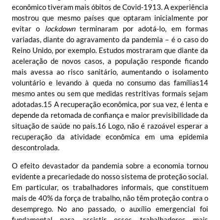
econômico tiveram mais óbitos de Covid-19
13
. A experiência
mostrou que mesmo países que optaram inicialmente por
evitar o
lockdown
terminaram por adotá-lo, em formas
variadas, diante do agravamento da pandemia – é o caso do
Reino Unido, por exemplo. Estudos mostraram que diante da
aceleração de novos casos, a população responde ficando
mais avessa ao risco sanitário, aumentando o isolamento
voluntário e levando à queda no consumo das famílias
14
mesmo antes ou sem que medidas restritivas formais sejam
adotadas.
15
A recuperação econômica, por sua vez, é lenta e
depende da retomada de confiança e maior previsibilidade da
situação de saúde no país.
16
Logo, não é razoável esperar a
recuperação da atividade econômica em uma epidemia
descontrolada.
O efeito devastador da pandemia sobre a economia tornou
evidente a precariedade do nosso sistema de proteção social.
Em particular, os trabalhadores informais, que constituem
mais de 40% da força de trabalho, não têm proteção contra o
desemprego. No ano passado, o auxílio emergencial foi
fundamental para assistir esses trabalhadores mais