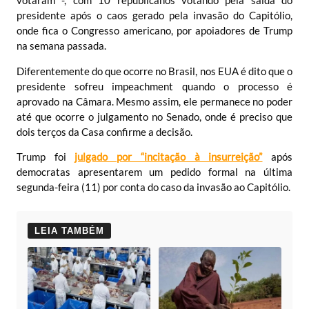
votaram -, com 10 republicanos votando pela saída do
presidente após o caos gerado pela invasão do Capitólio,
onde fica o Congresso americano, por apoiadores de Trump
na semana passada.
Diferentemente do que ocorre no Brasil, nos EUA é dito que o
presidente sofreu impeachment quando o processo é
aprovado na Câmara. Mesmo assim, ele permanece no poder
até que ocorre o julgamento no Senado, onde é preciso que
dois terços da Casa confirme a decisão.
Trump foi
julgado por “incitação à insurreição”
após
democratas apresentarem um pedido formal na última
segunda-feira (11) por conta do caso da invasão ao Capitólio.
LEIA TAMBÉM