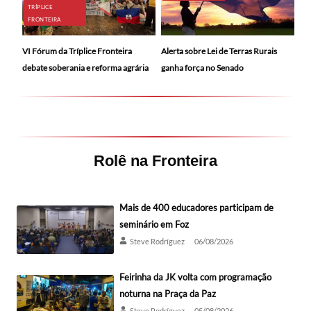
TRÍPLICE
FRONTEIRA
Alerta sobre Lei de Terras Rurais
VI Fórum da Tríplice Fronteira
ganha força no Senado
debate soberania e reforma agrária
Rolê na Fronteira
Mais de 400 educadores participam de
seminário em Foz
Steve Rodríguez
06/08/2026
Feirinha da JK volta com programação
noturna na Praça da Paz
Steve Rodríguez
05/08/2026