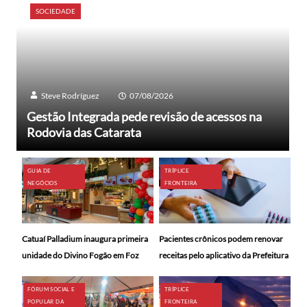
SOCIEDADE
Steve Rodríguez
07/08/2026
Gestão Integrada pede revisão de acessos na
Rodovia das Catarata
GUIA DE
TRÍPLICE
NEGÓCIOS
FRONTEIRA
Catuaí Palladium inaugura primeira
Pacientes crônicos podem renovar
unidade do Divino Fogão em Foz
receitas pelo aplicativo da Prefeitura
FÓRUM SOCIAL E
TRÍPLICE
POPULAR DA
FRONTEIRA