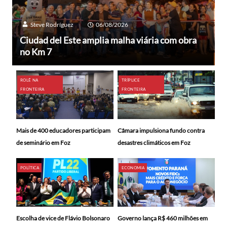
Steve Rodríguez
06/08/2026
Ciudad del Este amplia malha viária com obra
no Km 7
ROLÊ NA
TRÍPLICE
FRONTEIRA
FRONTEIRA
Mais de 400 educadores participam
Câmara impulsiona fundo contra
de seminário em Foz
desastres climáticos em Foz
POLÍTICA
ECONOMIA
Escolha de vice de Flávio Bolsonaro
Governo lança R$ 460 milhões em