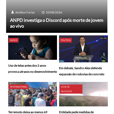
Amilton Farias
10/08/2026
ANPD investiga o Discord após morte de jovem
ao vivo
SAÚDE
POLÍTICA
Uso de telas antes dos 2 anos
Em debate, Sandro Alex defende
provoca atrasos no desenvolvimento
expansão de rodovias de concreto
INTERNACIONAL
GUIA DE
NEGÓCIOS
Terremoto deixa ao menos 69
Entidade pede medidas de