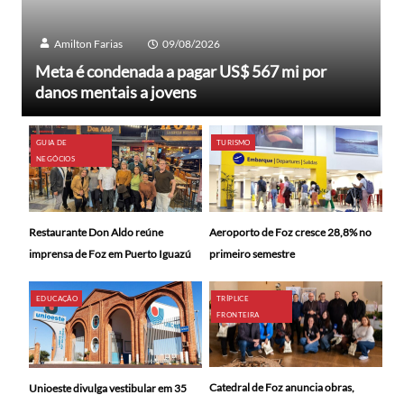
Amilton Farias
09/08/2026
Meta é condenada a pagar US$ 567 mi por
danos mentais a jovens
GUIA DE
TURISMO
NEGÓCIOS
Restaurante Don Aldo reúne
Aeroporto de Foz cresce 28,8% no
imprensa de Foz em Puerto Iguazú
primeiro semestre
EDUCAÇÃO
TRÍPLICE
FRONTEIRA
Catedral de Foz anuncia obras,
Unioeste divulga vestibular em 35