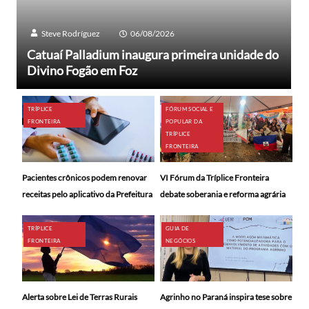
Steve Rodríguez
06/08/2026
Catuaí Palladium inaugura primeira unidade do
Divino Fogão em Foz
TRÍPLICE
FÓRUM SOCIAL E
FRONTEIRA
POPULAR DA
TRÍPLICE
FRONTEIRA
Pacientes crônicos podem renovar
VI Fórum da Tríplice Fronteira
receitas pelo aplicativo da Prefeitura
debate soberania e reforma agrária
TRÍPLICE
GUIA DE
FRONTEIRA
NEGÓCIOS
Alerta sobre Lei de Terras Rurais
Agrinho no Paraná inspira tese sobre