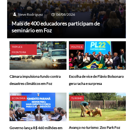
Steve Rodríguez
06/08/2026
Mais de 400 educadores participam de
seminário em Foz
TRÍPLICE
POLÍTICA
FRONTEIRA
Câmara impulsiona fundo contra
Escolha de vice de Flávio Bolsonaro
desastres climáticos em Foz
gera racha e surpresa
ECONOMIA
TURISMO
Avanço no turismo: Zoo Park Foz
Governo lança R$ 460 milhões em