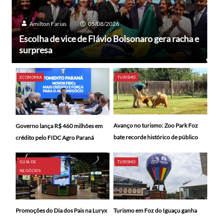
Amilton Farias
05/08/2026
Escolha de vice de Flávio Bolsonaro gera racha e
surpresa
ECONOMIA
TURISMO
Avanço no turismo: Zoo Park Foz
Governo lança R$ 460 milhões em
bate recorde histórico de público
crédito pelo FIDC Agro Paraná
GUIA DE
TURISMO
NEGÓCIOS
Promoções do Dia dos Pais na Luryx
Turismo em Foz do Iguaçu ganha