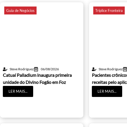
Guia de Negócios
Tríplice Fronteira
Steve Rodríguez
06/08/2026
Steve Rodríguez
Catuaí Palladium inaugura primeira
Pacientes crônic
unidade do Divino Fogão em Foz
receitas pelo apli
LER MAIS...
LER MAIS...