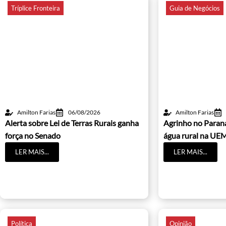
Tríplice Fronteira
Guia de Negócios
Amilton Farias
06/08/2026
Amilton Farias
Alerta sobre Lei de Terras Rurais ganha
Agrinho no Paraná
força no Senado
água rural na UE
LER MAIS...
LER MAIS...
Política
Opinião