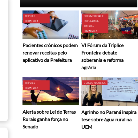
TRÍPLICE
FÓRUM SOCIAL E
FRONTEIRA
POPULAR DA
TRÍPLICE
FRONTEIRA
Pacientes crônicos podem
VI Fórum da Tríplice
renovar receitas pelo
Fronteira debate
aplicativo da Prefeitura
soberania e reforma
agrária
TRÍPLICE
GUIA DE NEGÓCIOS
FRONTEIRA
Alerta sobre Lei de Terras
Agrinho no Paraná inspira
Rurais ganha força no
tese sobre água rural na
Senado
UEM