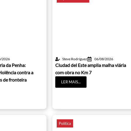
8/2026
Steve Rodríguez
06/08/2026
ria da Penha:
Ciudad del Este amplia malha viária
iolência contra a
com obra no Km 7
s de fronteira
LER MAIS...
Política