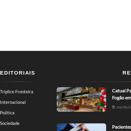
EDITORIAIS
RE
Catuaí Pa
Tríplice Fronteira
Fogão em
Internacional
06/08/2
Política
Sociedade
Pacientes