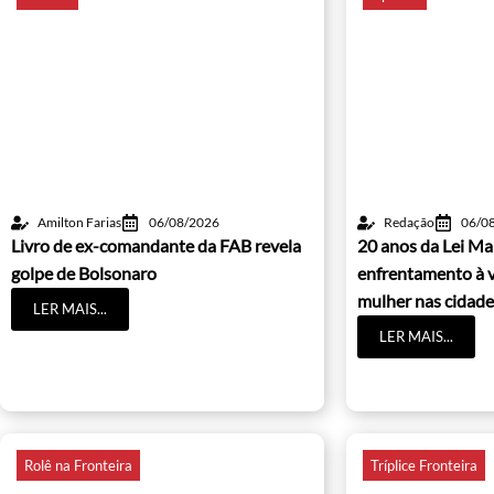
Amilton Farias
06/08/2026
Redação
06/0
Livro de ex-comandante da FAB revela
20 anos da Lei Ma
golpe de Bolsonaro
enfrentamento à v
mulher nas cidade
LER MAIS...
LER MAIS...
Rolê na Fronteira
Tríplice Fronteira