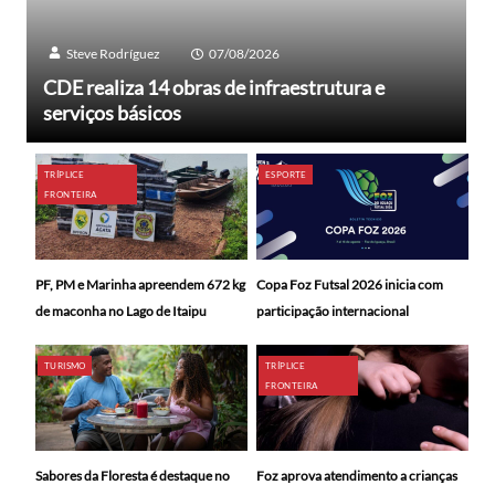
Steve Rodríguez
07/08/2026
CDE realiza 14 obras de infraestrutura e
serviços básicos
TRÍPLICE
ESPORTE
FRONTEIRA
PF, PM e Marinha apreendem 672 kg
Copa Foz Futsal 2026 inicia com
de maconha no Lago de Itaipu
participação internacional
TURISMO
TRÍPLICE
FRONTEIRA
Sabores da Floresta é destaque no
Foz aprova atendimento a crianças