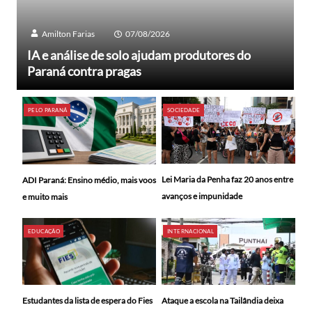
Amilton Farias
07/08/2026
IA e análise de solo ajudam produtores do
Paraná contra pragas
PELO PARANÁ
SOCIEDADE
Lei Maria da Penha faz 20 anos entre
ADI Paraná: Ensino médio, mais voos
avanços e impunidade
e muito mais
EDUCAÇÃO
INTERNACIONAL
Ataque a escola na Tailândia deixa
Estudantes da lista de espera do Fies