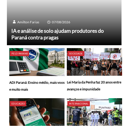
Amilton Farias
07/08/2026
IA e análise de solo ajudam produtores do
Paraná contra pragas
PELO PARANÁ
SOCIEDADE
Lei Maria da Penha faz 20 anos entre
ADI Paraná: Ensino médio, mais voos
avanços e impunidade
e muito mais
EDUCAÇÃO
INTERNACIONAL