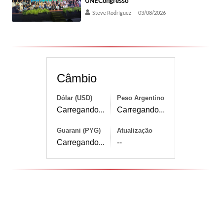
UNECongresso
Steve Rodríguez
03/08/2026
Câmbio
Dólar (USD)
Peso Argentino
Carregando...
Carregando...
Guarani (PYG)
Atualização
Carregando...
--