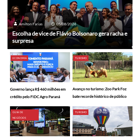
Amilton Farias
05/08/2026
Escolha de vice de Flávio Bolsonaro gera racha e
surpresa
ECONOMIA
TURISMO
Avanço no turismo: Zoo Park Foz
Governo lança R$ 460 milhões em
bate recorde histórico de público
crédito pelo FIDC Agro Paraná
GUIA DE
TURISMO
NEGÓCIOS