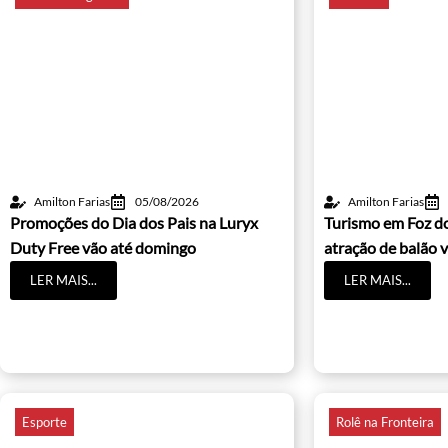
Amilton Farias
05/08/2026
Amilton Farias
Promoções do Dia dos Pais na Luryx
Turismo em Foz d
Duty Free vão até domingo
atração de balão v
LER MAIS...
LER MAIS...
Esporte
Rolê na Fronteira