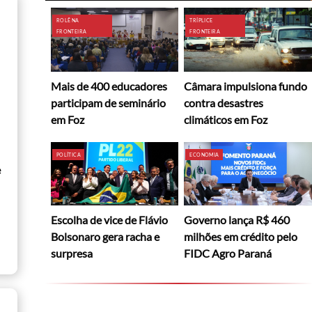
ROLÊ NA
TRÍPLICE
FRONTEIRA
FRONTEIRA
Mais de 400 educadores
Câmara impulsiona fundo
participam de seminário
contra desastres
em Foz
climáticos em Foz
POLÍTICA
ECONOMIA
e
Escolha de vice de Flávio
Governo lança R$ 460
Bolsonaro gera racha e
milhões em crédito pelo
surpresa
FIDC Agro Paraná