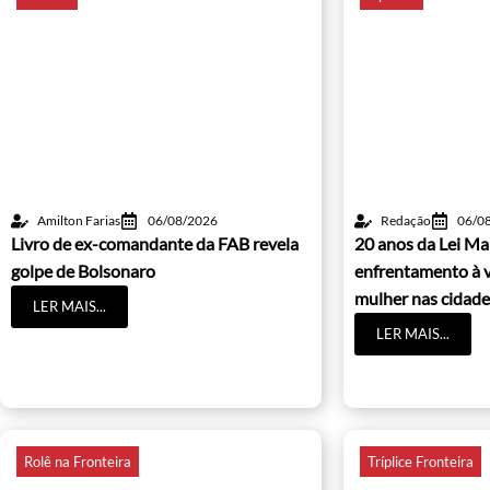
Amilton Farias
06/08/2026
Redação
06/0
Livro de ex-comandante da FAB revela
20 anos da Lei Ma
golpe de Bolsonaro
enfrentamento à v
mulher nas cidade
LER MAIS...
LER MAIS...
Rolê na Fronteira
Tríplice Fronteira