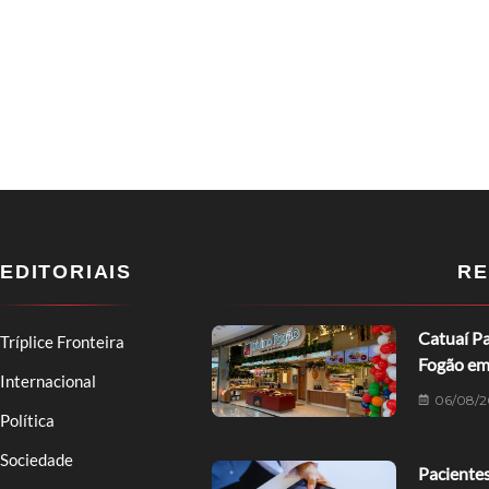
EDITORIAIS
RE
Catuaí Pa
Tríplice Fronteira
Fogão em
Internacional
06/08/2
Política
Sociedade
Pacientes