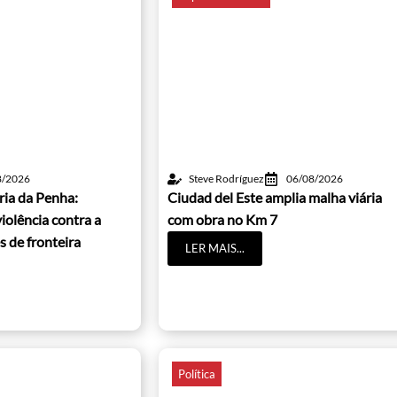
8/2026
Steve Rodríguez
06/08/2026
ria da Penha:
Ciudad del Este amplia malha viária
iolência contra a
com obra no Km 7
s de fronteira
LER MAIS...
Política