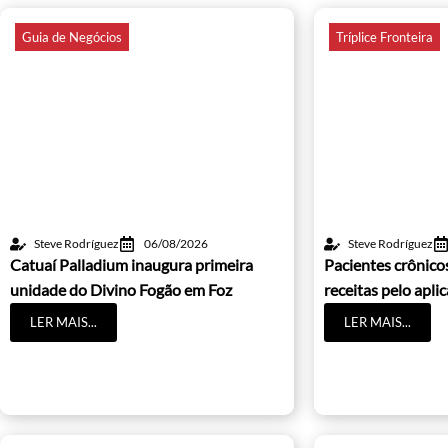
Guia de Negócios
Tríplice Fronteira
Steve Rodríguez
06/08/2026
Steve Rodríguez
Catuaí Palladium inaugura primeira
Pacientes crônic
unidade do Divino Fogão em Foz
receitas pelo apli
LER MAIS...
LER MAIS...