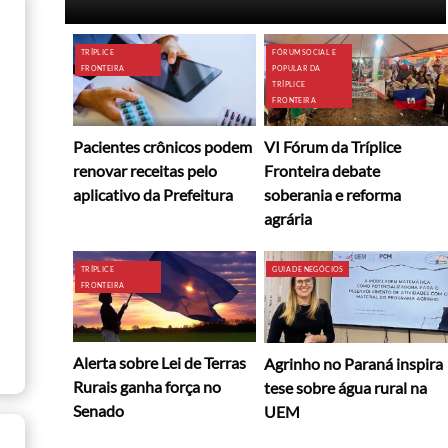
TRÍPLICE
FÓRUM SOCIAL E
FRONTEIRA
POPULAR DA
TRÍPLICE
FRONTEIRA
Pacientes crônicos podem
VI Fórum da Tríplice
renovar receitas pelo
Fronteira debate
aplicativo da Prefeitura
soberania e reforma
agrária
TRÍPLICE
GUIA DE NEGÓCIOS
FRONTEIRA
Alerta sobre Lei de Terras
Agrinho no Paraná inspira
Rurais ganha força no
tese sobre água rural na
Senado
UEM