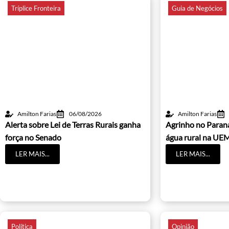
Tríplice Fronteira
Guia de Negócios
Amilton Farias
06/08/2026
Amilton Farias
Alerta sobre Lei de Terras Rurais ganha
Agrinho no Paraná
força no Senado
água rural na UE
LER MAIS...
LER MAIS...
Política
Opinião