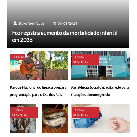
Steve Rodríguez
08/08/2026
Foz registra aumento da mortalidade infantil
em 2026
TURISMO
TRÍPLICE
FRONTEIRA
Parque Nacional do Iguaçu prepara
Assistência Social capacita rede para
programação para o Dia dos Pais
situações de emergência
TRÍPLICE
TRÍPLICE
FRONTEIRA
FRONTEIRA