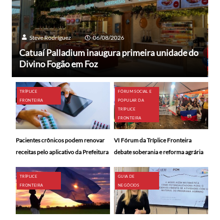
Steve Rodríguez
06/08/2026
Catuaí Palladium inaugura primeira unidade do
Divino Fogão em Foz
TRÍPLICE
FÓRUM SOCIAL E
FRONTEIRA
POPULAR DA
TRÍPLICE
FRONTEIRA
Pacientes crônicos podem renovar
VI Fórum da Tríplice Fronteira
receitas pelo aplicativo da Prefeitura
debate soberania e reforma agrária
TRÍPLICE
GUIA DE
FRONTEIRA
NEGÓCIOS