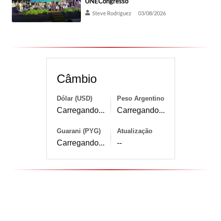
UNECongresso
Steve Rodríguez
03/08/2026
Câmbio
Dólar (USD)
Peso Argentino
Carregando...
Carregando...
Guarani (PYG)
Atualização
Carregando...
--