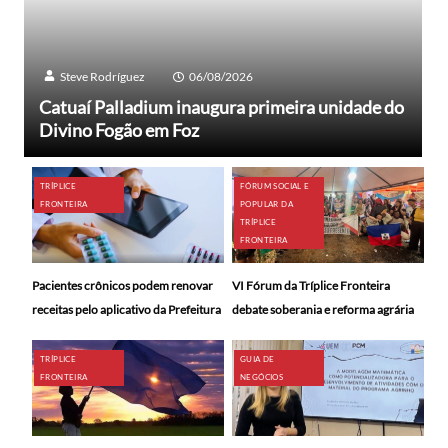
Steve Rodríguez
06/08/2026
Catuaí Palladium inaugura primeira unidade do
Divino Fogão em Foz
TRÍPLICE
FÓRUM SOCIAL E
FRONTEIRA
POPULAR DA
TRÍPLICE
FRONTEIRA
Pacientes crônicos podem renovar
VI Fórum da Tríplice Fronteira
receitas pelo aplicativo da Prefeitura
debate soberania e reforma agrária
TRÍPLICE
GUIA DE
FRONTEIRA
NEGÓCIOS