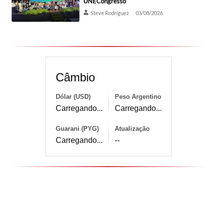
UNECongresso
Steve Rodríguez
03/08/2026
Câmbio
Dólar (USD)
Peso Argentino
Carregando...
Carregando...
Guarani (PYG)
Atualização
Carregando...
--