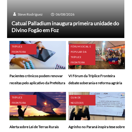
Steve Rodríguez
06/08/2026
Catuaí Palladium inaugura primeira unidade do
Divino Fogão em Foz
TRÍPLICE
FÓRUM SOCIAL E
FRONTEIRA
POPULAR DA
TRÍPLICE
FRONTEIRA
Pacientes crônicos podem renovar
VI Fórum da Tríplice Fronteira
receitas pelo aplicativo da Prefeitura
debate soberania e reforma agrária
TRÍPLICE
GUIA DE
FRONTEIRA
NEGÓCIOS
Alerta sobre Lei de Terras Rurais
Agrinho no Paraná inspira tese sobre