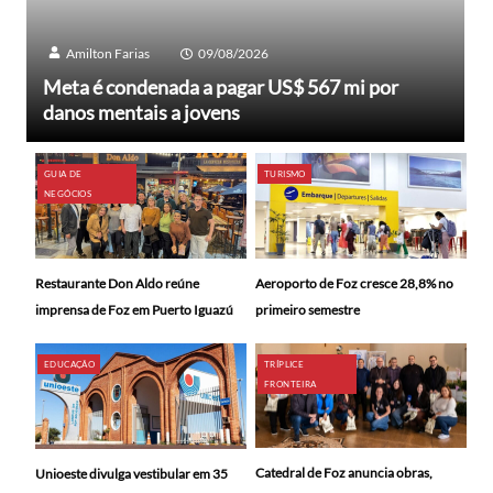
Amilton Farias
09/08/2026
Meta é condenada a pagar US$ 567 mi por
danos mentais a jovens
GUIA DE
TURISMO
NEGÓCIOS
Restaurante Don Aldo reúne
Aeroporto de Foz cresce 28,8% no
imprensa de Foz em Puerto Iguazú
primeiro semestre
EDUCAÇÃO
TRÍPLICE
FRONTEIRA
Catedral de Foz anuncia obras,
Unioeste divulga vestibular em 35