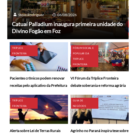
Steve Rodríguez
06/08/2026
Catuaí Palladium inaugura primeira unidade do
Divino Fogão em Foz
TRÍPLICE
FÓRUM SOCIAL E
FRONTEIRA
POPULAR DA
TRÍPLICE
FRONTEIRA
Pacientes crônicos podem renovar
VI Fórum da Tríplice Fronteira
receitas pelo aplicativo da Prefeitura
debate soberania e reforma agrária
TRÍPLICE
GUIA DE
FRONTEIRA
NEGÓCIOS
Alerta sobre Lei de Terras Rurais
Agrinho no Paraná inspira tese sobre