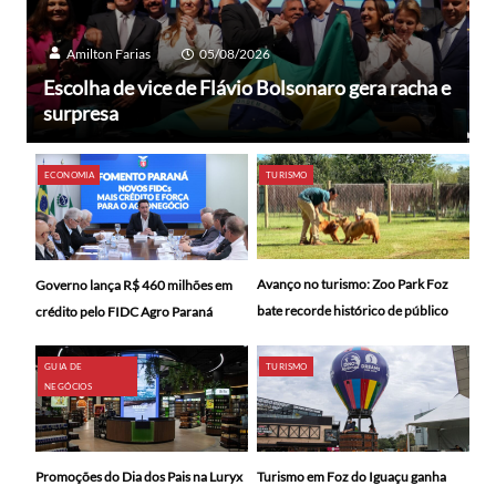
Amilton Farias
05/08/2026
Escolha de vice de Flávio Bolsonaro gera racha e
surpresa
ECONOMIA
TURISMO
Avanço no turismo: Zoo Park Foz
Governo lança R$ 460 milhões em
bate recorde histórico de público
crédito pelo FIDC Agro Paraná
GUIA DE
TURISMO
NEGÓCIOS
Promoções do Dia dos Pais na Luryx
Turismo em Foz do Iguaçu ganha