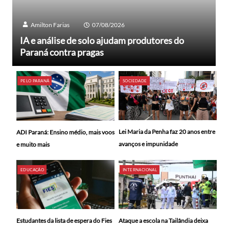
Amilton Farias
07/08/2026
IA e análise de solo ajudam produtores do
Paraná contra pragas
PELO PARANÁ
SOCIEDADE
Lei Maria da Penha faz 20 anos entre
ADI Paraná: Ensino médio, mais voos
avanços e impunidade
e muito mais
EDUCAÇÃO
INTERNACIONAL
Ataque a escola na Tailândia deixa
Estudantes da lista de espera do Fies