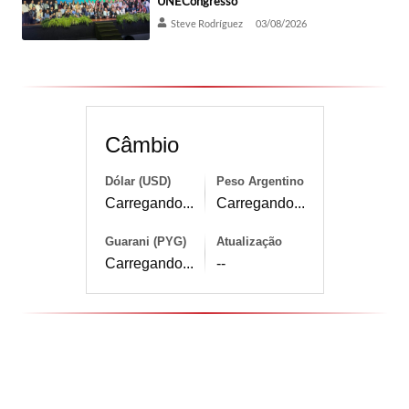
UNECongresso
Steve Rodríguez
03/08/2026
Câmbio
Dólar (USD)
Peso Argentino
Carregando...
Carregando...
Guarani (PYG)
Atualização
Carregando...
--