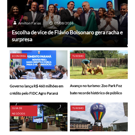
Amilton Farias
05/08/2026
Escolha de vice de Flávio Bolsonaro gera racha e
surpresa
ECONOMIA
TURISMO
Avanço no turismo: Zoo Park Foz
Governo lança R$ 460 milhões em
bate recorde histórico de público
crédito pelo FIDC Agro Paraná
GUIA DE
TURISMO
NEGÓCIOS