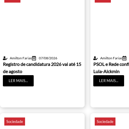
Amilton Farias
07/08/2026
Amilton Farias
Registro de candidatura 2026 vai até 15
PSOL e Rede conf
de agosto
Lula-Alckmin
LER MAIS...
LER MAIS...
Sociedade
Sociedade