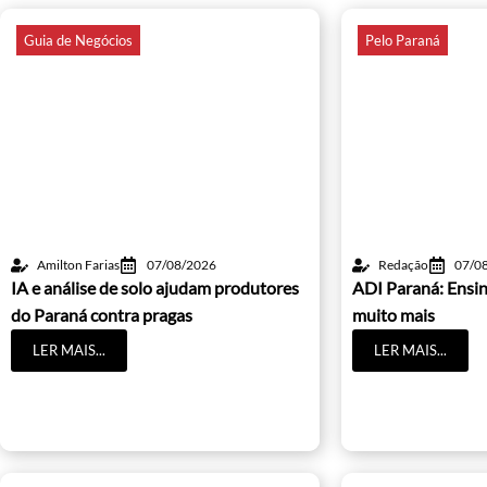
Guia de Negócios
Pelo Paraná
Amilton Farias
07/08/2026
Redação
07/0
IA e análise de solo ajudam produtores
ADI Paraná: Ensin
do Paraná contra pragas
muito mais
LER MAIS...
LER MAIS...