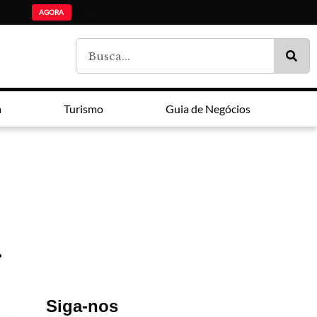
ADI Paraná: Ensino mé
Lei Maria da Penha faz 20 anos entre avanços e impunidade
Estudantes da lista de espera do Fies são chamados pelo MEC
AGORA
a
Turismo
Guia de Negócios
r
Siga-nos