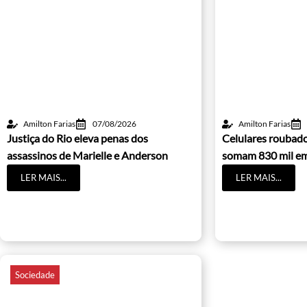
Amilton Farias
07/08/2026
Amilton Farias
Justiça do Rio eleva penas dos
Celulares roubado
assassinos de Marielle e Anderson
somam 830 mil e
LER MAIS...
LER MAIS...
Sociedade