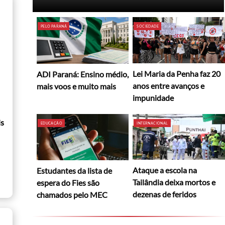
PELO PARANÁ
SOCIEDADE
Lei Maria da Penha faz 20
ADI Paraná: Ensino médio,
anos entre avanços e
mais voos e muito mais
impunidade
is
EDUCAÇÃO
INTERNACIONAL
Ataque a escola na
Estudantes da lista de
Tailândia deixa mortos e
espera do Fies são
dezenas de feridos
chamados pelo MEC