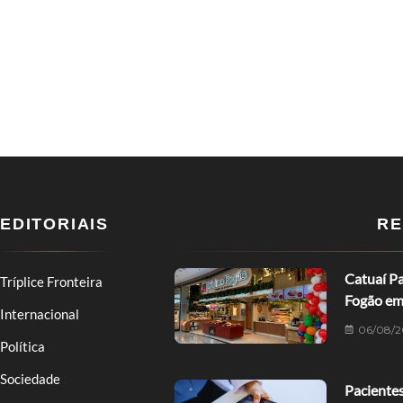
EDITORIAIS
RE
Catuaí Pa
Tríplice Fronteira
Fogão em
Internacional
06/08/2
Política
Sociedade
Pacientes