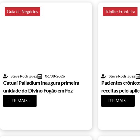
Guia de Negócios
Tríplice Fronteira
Steve Rodríguez
06/08/2026
Steve Rodríguez
Catuaí Palladium inaugura primeira
Pacientes crônic
unidade do Divino Fogão em Foz
receitas pelo apli
LER MAIS...
LER MAIS...