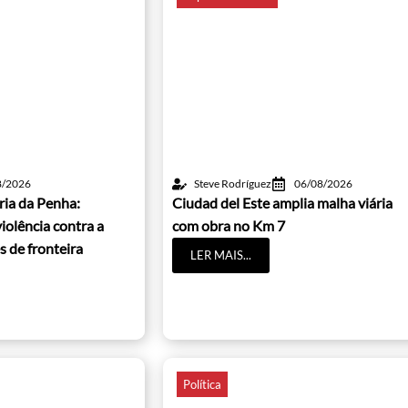
8/2026
Steve Rodríguez
06/08/2026
ria da Penha:
Ciudad del Este amplia malha viária
iolência contra a
com obra no Km 7
s de fronteira
LER MAIS...
Política