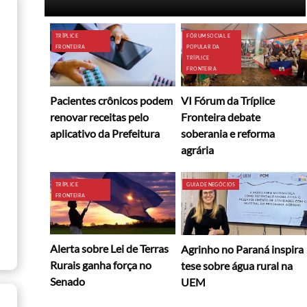
TRÍPLICE
FÓRUM SOCIAL E
FRONTEIRA
POPULAR DA
TRÍPLICE
FRONTEIRA
Pacientes crônicos podem
VI Fórum da Tríplice
renovar receitas pelo
Fronteira debate
aplicativo da Prefeitura
soberania e reforma
agrária
TRÍPLICE
GUIA DE NEGÓCIOS
FRONTEIRA
Alerta sobre Lei de Terras
Agrinho no Paraná inspira
Rurais ganha força no
tese sobre água rural na
Senado
UEM