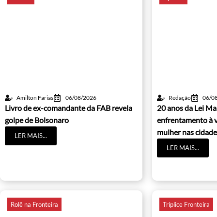
Amilton Farias
06/08/2026
Redação
06/0
Livro de ex-comandante da FAB revela
20 anos da Lei Ma
golpe de Bolsonaro
enfrentamento à v
mulher nas cidade
LER MAIS...
LER MAIS...
Rolê na Fronteira
Tríplice Fronteira