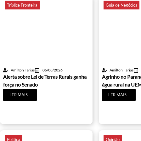
Tríplice Fronteira
Guia de Negócios
Amilton Farias
06/08/2026
Amilton Farias
Alerta sobre Lei de Terras Rurais ganha
Agrinho no Paraná
força no Senado
água rural na UE
LER MAIS...
LER MAIS...
Política
Opinião