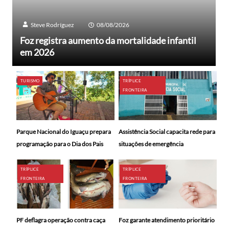
Steve Rodríguez
08/08/2026
Foz registra aumento da mortalidade infantil
em 2026
TURISMO
TRÍPLICE
FRONTEIRA
Parque Nacional do Iguaçu prepara
Assistência Social capacita rede para
programação para o Dia dos Pais
situações de emergência
TRÍPLICE
TRÍPLICE
FRONTEIRA
FRONTEIRA
PF deflagra operação contra caça
Foz garante atendimento prioritário