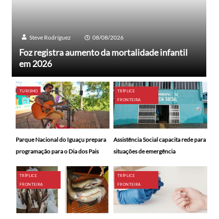
Steve Rodríguez
08/08/2026
Foz registra aumento da mortalidade infantil
em 2026
TURISMO
TRÍPLICE
FRONTEIRA
Parque Nacional do Iguaçu prepara
Assistência Social capacita rede para
programação para o Dia dos Pais
situações de emergência
TRÍPLICE
TRÍPLICE
FRONTEIRA
FRONTEIRA