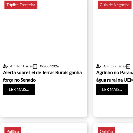
Tríplice Fronteira
Guia de Negócios
Amilton Farias
06/08/2026
Amilton Farias
Alerta sobre Lei de Terras Rurais ganha
Agrinho no Paraná
força no Senado
água rural na UE
LER MAIS...
LER MAIS...
Política
Opinião