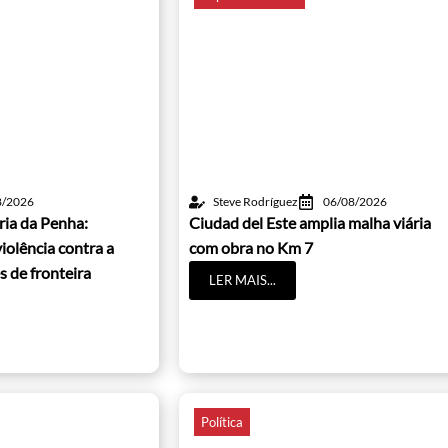
8/2026
Steve Rodríguez
06/08/2026
ria da Penha:
Ciudad del Este amplia malha viária
iolência contra a
com obra no Km 7
s de fronteira
LER MAIS...
Política