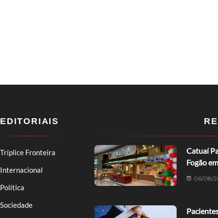
EDITORIAIS
RE
Catuaí Pa
Tríplice Fronteira
Fogão em
Internacional
06/08/2
Política
Sociedade
Pacientes