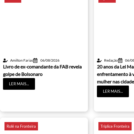
Amilton Farias
06/08/2026
Redação
06/0
Livro de ex-comandante da FAB revela
20 anos da Lei Ma
golpe de Bolsonaro
enfrentamento à v
mulher nas cidade
LER MAIS...
LER MAIS...
Rolê na Fronteira
Tríplice Fronteira