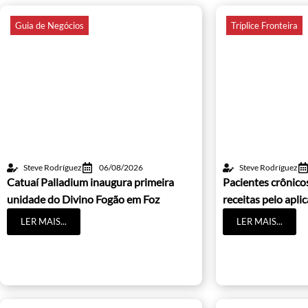
Guia de Negócios
Tríplice Fronteira
Steve Rodríguez
06/08/2026
Steve Rodríguez
Catuaí Palladium inaugura primeira
Pacientes crônic
unidade do Divino Fogão em Foz
receitas pelo apli
LER MAIS...
LER MAIS...