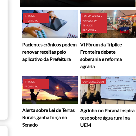
TRÍPLICE
FÓRUM SOCIAL E
FRONTEIRA
POPULAR DA
TRÍPLICE
FRONTEIRA
Pacientes crônicos podem
VI Fórum da Tríplice
renovar receitas pelo
Fronteira debate
aplicativo da Prefeitura
soberania e reforma
agrária
TRÍPLICE
GUIA DE NEGÓCIOS
FRONTEIRA
Alerta sobre Lei de Terras
Agrinho no Paraná inspira
Rurais ganha força no
tese sobre água rural na
Senado
UEM